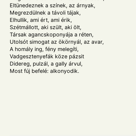
Eltünedeznek a színek, az árnyak,
Megrezdülnek a távoli tájak,
Elhullik, ami ért, ami érik,
Szétmállott, aki szült, aki ölt,
Társak agancskoponyája a réten,
Utolsót simogat az ökörnyál, az avar,
A homály ing, fény melegíti,
Vadgesztenyefák köze pázsit
Didereg, pulzál, a gally árvul,
Most fúj befelé: alkonyodik.