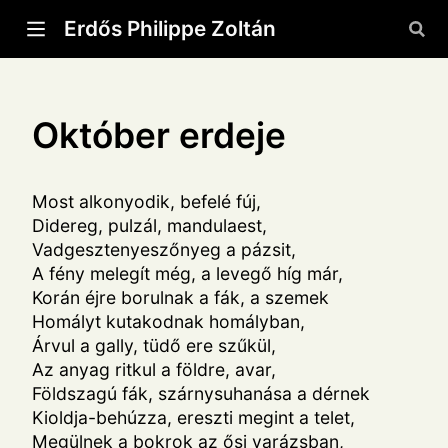
Erdős Philippe Zoltán
Október erdeje
Most alkonyodik, befelé fúj,
Didereg, pulzál, mandulaest,
Vadgesztenyeszőnyeg a pázsit,
A fény melegít még, a levegő híg már,
Korán éjre borulnak a fák, a szemek
Homályt kutakodnak homályban,
Árvul a gally, tüdő ere szűkül,
Az anyag ritkul a földre, avar,
Földszagú fák, szárnysuhanása a dérnek
Kioldja-behúzza, ereszti megint a telet,
Megülnek a bokrok az ősi varázsban,