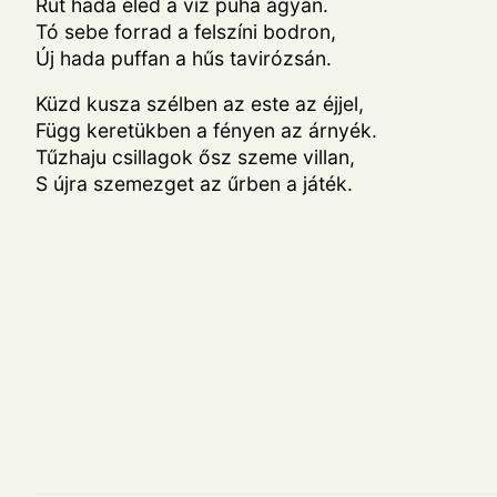
Rút hada éled a víz puha ágyán.
Tó sebe forrad a felszíni bodron,
Új hada puffan a hűs tavirózsán.
Küzd kusza szélben az este az éjjel,
Függ keretükben a fényen az árnyék.
Tűzhaju csillagok ősz szeme villan,
S újra szemezget az űrben a játék.