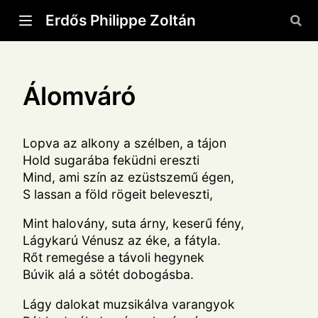
Erdős Philippe Zoltán
Álomváró
Lopva az alkony a szélben, a tájon
Hold sugarába feküdni ereszti
Mind, ami szín az ezüstszemű égen,
S lassan a föld rögeit beleveszti,
Mint halovány, suta árny, keserű fény,
Lágykarú Vénusz az éke, a fátyla.
Rőt remegése a távoli hegynek
Búvik alá a sötét dobogásba.
Lágy dalokat muzsikálva varangyok