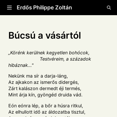
Erdős Philippe Zoltán
Búcsú a vásártól
„Körénk kerülnek kegyetlen bohócok,
Testvéreim, a századok
hibáznak..."
Nekünk ma sír a darja-láng,
Az ajkakon az ismerős didergés,
Zárt kalászon dermedt éji termés,
Mint árja kín, gyöngéd druida vád.
Eón eónra lép, a bőr a húsra ritkul,
Az elhullott idő az áldozatba tisztul,