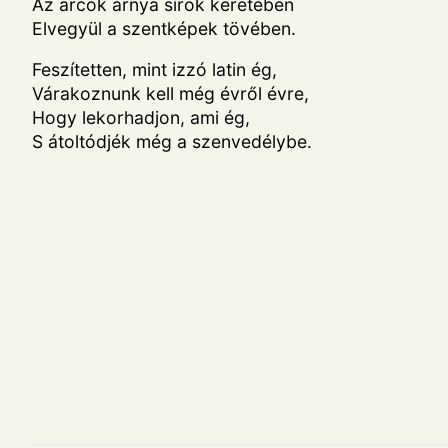
Az arcok árnya sírok keretében
Elvegyül a szentképek tövében.
Feszítetten, mint izzó latin ég,
Várakoznunk kell még évről évre,
Hogy lekorhadjon, ami ég,
S átoltódjék még a szenvedélybe.