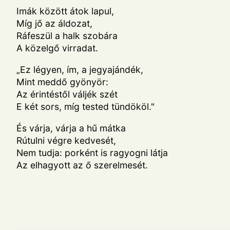
Imák között átok lapul,
Míg jő az áldozat,
Ráfeszül a halk szobára
A közelgő virradat.
„Ez légyen, ím, a jegyajándék,
Mint meddő gyönyör:
Az érintéstől váljék szét
E két sors, míg tested tündököl."
És várja, várja a hű mátka
Rútulni végre kedvesét,
Nem tudja: porként is ragyogni látja
Az elhagyott az ő szerelmesét.